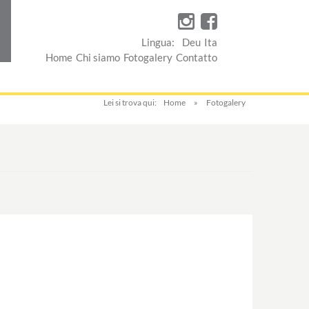
Lingua:
Deu
Ita
Home
Chi siamo
Fotogalery
Contatto
Lei si trova qui:
Home
»
Fotogalery